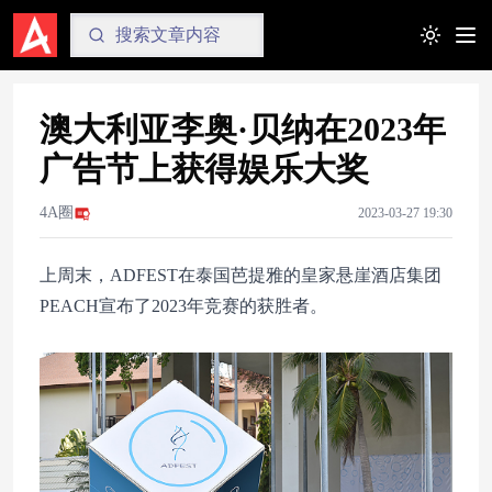
Toggle t
澳大利亚李奥·贝纳在2023年
广告节上获得娱乐大奖
4A圈
2023-03-27 19:30
上周末，ADFEST在泰国芭提雅的皇家悬崖酒店集团
PEACH宣布了2023年竞赛的获胜者。