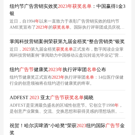
奖、9个入围奖）
纽约节广告营销实效奖
2023
年
获奖
名单
：中国赢得1金3
银
近日，自1994
年
以来一直致力于表彰广告营销实效的纽约节
AME奖宣布了
2023
年
的
获奖
名单
。国际执行评审团成员庆祝了
以前沿效果为导向的作品，并颁发了1个享有盛誉的AME全场
大奖，8个金奖，10个银奖，17个铜奖和20个入围奖（其中中
掌阅科技营销案例荣获第九届金梧奖“整合营销类”银奖
国赢得1金3银 BBDO中国再获
2023
纽约国际
广告节
广告营销实
近日，
2023
第九届金梧奖
获奖
名单
正式发布，数字阅读企业掌
效竞赛单元一金三银），以表彰他们的创新和富有实效的活
阅科技营销案例“掌阅助力中国移动云盘玩转追光毕业记”营销
动。
案例成功斩获“整合营销类”银奖。
纽约
广告节
健康奖
2023
年
执行评审团
名单
公布
纽约节健康奖正式宣布
2023
年
执行评审团
名单
：14位医疗保健
行业的创意领袖将在纽约进行健康奖的终审。
ADFEST
2023
亚太
广告节
获奖
名单
揭晓
ADFEST是亚洲最负盛名的区域性创意节。它创立于1998
年
，
是创意产业聚集、交流、交换思想和获得灵感的理想场所。在
第一年，只有不到200名代表参加ADFEST。而现在，ADFEST
每年都会迎接来自世界各地的1200多名代表。今年，ADFEST
祝贺！哈尔滨啤酒“小哈凳”荣获
2023
纽约国际
广告节
金
2023
官方颁出8座「Grande of Lotus」, 33座「Gold Lotus」。
奖