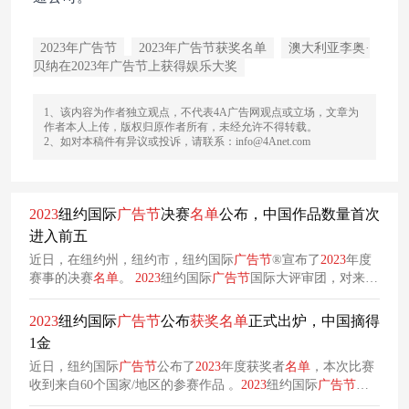
2023年广告节
2023年广告节获奖名单
澳大利亚李奥·
贝纳在2023年广告节上获得娱乐大奖
1、该内容为作者独立观点，不代表4A广告网观点或立场，文章为
作者本人上传，版权归原作者所有，未经允许不得转载。
2、如对本稿件有异议或投诉，请联系：info@4Anet.com
2023
纽约国际
广告节
决赛
名单
公布，中国作品数量首次
进入前五
近日，在纽约州，纽约市，纽约国际
广告节
®宣布了
2023
年度
赛事的决赛
名单
。
2023
纽约国际
广告节
国际大评审团，对来自
全球60多个国家或地区提交的具有开创性和启发性的创意作品
进行了线上评审，以评定进入决赛的
名单
。 美国、德国、韩
2023
纽约国际
广告节
公布
获奖
名单
正式出炉，中国摘得
国、中国和阿拉伯联合酋长国进入决赛的作品数量处于领先地
1金
位，紧随其后的国家包括：日本、加拿大、巴西、印度、
澳大
近日，纽约国际
广告节
公布了
2023
年度获奖者
名单
，本次比赛
利亚
、菲律宾和英国等国。
收到来自60个国家/地区的参赛作品 。
2023
纽约国际
广告节
大
中华地区
获奖
名单
：大陆地区（1座金奖、2座银奖、5座铜