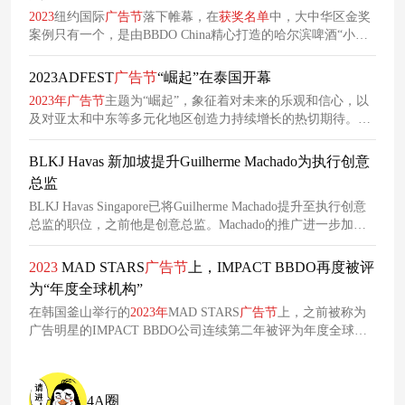
2023
纽约国际
广告节
落下帷幕，在
获奖
名单
中，大中华区金奖
案例只有一个，是由BBDO China精心打造的哈尔滨啤酒“小哈
凳”。
2023ADFEST
广告节
“崛起”在泰国开幕
2023
年
广告节
主题为“崛起”，象征着对未来的乐观和信心，以
及对亚太和中东等多元化地区创造力持续增长的热切期待。3
月23日(周三)至3月25日(周六)，来自44个城市的762名代表将出
席PEACH会议。
BLKJ Havas 新加坡提升Guilherme Machado为执行创意
总监
BLKJ Havas Singapore已将Guilherme Machado提升至执行创意
总监的职位，之前他是创意总监。Machado的推广进一步加强
了BLKJ Havas的创意产品，并使该机构能够在泛区域层面上寻
求更多的客户和活动。
2023
MAD STARS
广告节
上，IMPACT BBDO再度被评
为“年度全球机构”
在韩国釜山举行的
2023
年
MAD STARS
广告节
上，之前被称为
广告明星的IMPACT BBDO公司连续第二年被评为年度全球代
理机构。
4A圈