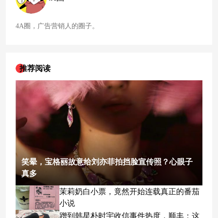
4A圈，广告营销人的圈子。
推荐阅读
笑晕，宝格丽故意给刘亦菲拍挡脸宣传照？心眼子
真多
茉莉奶白小票，竟然开始连载真正的番茄
小说
蹭到韩星朴时宇收信事件热度，顺丰：这