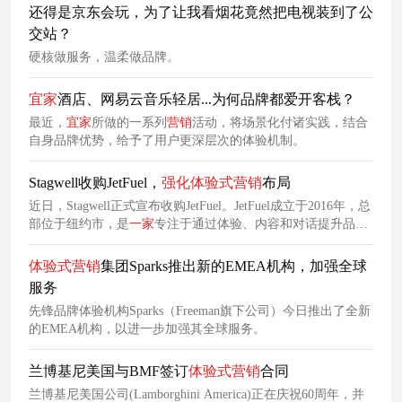
还得是京东会玩，为了让我看烟花竟然把电视装到了公
交站？
硬核做服务，温柔做品牌。
宜家
酒店、网易云音乐轻居...为何品牌都爱开客栈？
最近，
宜家
所做的一系列
营销
活动，将场景化付诸实践，结合
自身品牌优势，给予了用户更深层次的体验机制。
Stagwell收购JetFuel，
强化
体验式
营销
布局
近日，Stagwell正式宣布收购JetFuel。JetFuel成立于2016年，总
部位于纽约市，是
一家
专注于通过体验、内容和对话提升品牌
知名度的
体验式
营销
服务机构，收购完成后，该机构将成为
Stagwell旗下综合
体验式
机构TEAM的子公司。
体验式
营销
集团Sparks推出新的EMEA机构，加强全球
服务
先锋品牌体验机构Sparks（Freeman旗下公司）今日推出了全新
的EMEA机构，以进一步加强其全球服务。
兰博基尼美国与BMF签订
体验式
营销
合同
兰博基尼美国公司(Lamborghini America)正在庆祝60周年，并