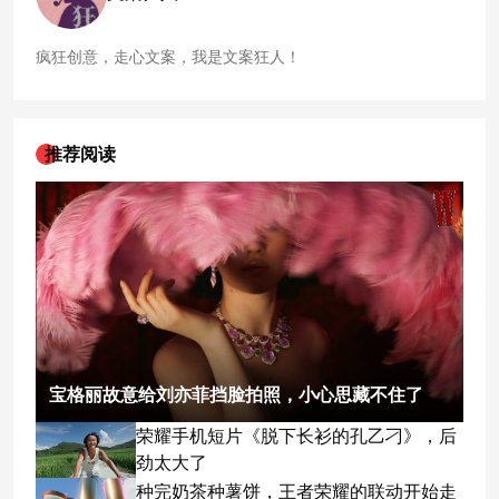
疯狂创意，走心文案，我是文案狂人！
推荐阅读
宝格丽故意给刘亦菲挡脸拍照，小心思藏不住了
荣耀手机短片《脱下长衫的孔乙刁》，后
劲太大了
种完奶茶种薯饼，王者荣耀的联动开始走