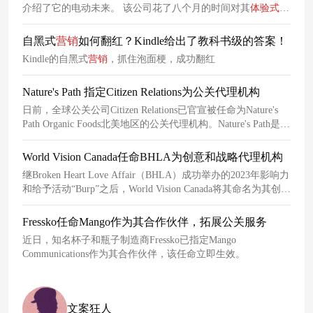
介绍了它的电动未来。 该公司花了八个月的时间对其
体验式
营
销
账户进行审查，寻找
一家
能够在该品牌接近60周年的里程碑
之际抓住其活力和文化的机构。在将广告公司数量减少到三家
自黑式
营销
如何翻红？Kindle给出了教科书级的答案！
之后，它接受了BMF的竞标。
Kindle的自黑式
营销
，抓住泡面梗，成功翻红
Nature's Path 指定Citizen Relations为公关代理机构
日前，全球公关公司Citizen Relations已官宣被任命为Nature's
Path Organic Foods北美地区的公关代理机构。Nature's Path是
一
家
领先的有机食品品牌，该品牌希望在2025年重新进入美国市
场，此次任命后，Citizen需要结合该品牌的品牌定位，为其打
World Vision Canada任命BHLA为创意和战略代理机构
造公关、
体验式
营销
以及创意战略。
继Broken Heart Love Affair（BHLA）成功举办的2023年影响力
和给予活动“Burp”之后，World Vision Canada将其命名为其创意
和战略代理机构。
Fressko任命Mango作为其合作伙伴，拓展公关服务
近日，知名杯子和瓶子制造商Fressko已指定Mango
Communications作为其合作伙伴，该任命立即生效。
文案狂人