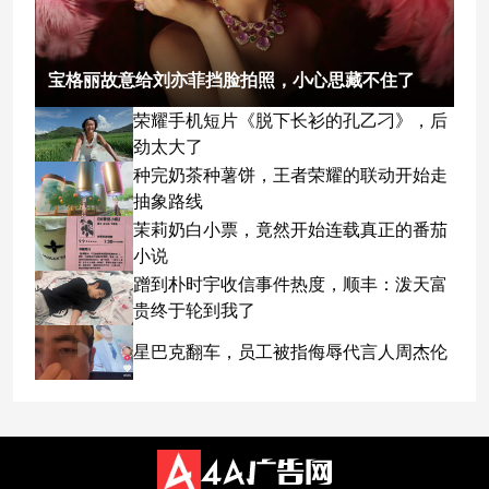
宝格丽故意给刘亦菲挡脸拍照，小心思藏不住了
荣耀手机短片《脱下长衫的孔乙刁》，后
劲太大了
种完奶茶种薯饼，王者荣耀的联动开始走
抽象路线
茉莉奶白小票，竟然开始连载真正的番茄
小说
蹭到朴时宇收信事件热度，顺丰：泼天富
贵终于轮到我了
星巴克翻车，员工被指侮辱代言人周杰伦