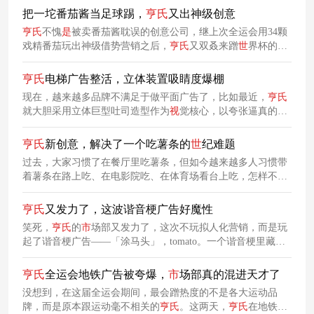
装”成喜力啤酒，混进销售套装里！
把一坨番茄酱当足球踢，
亨
氏
又出神级创意
亨
氏
不愧
是
被卖番茄酱耽误的创意公司，继上次全运会用34颗
戏精番茄玩出神级借势营销之后，
亨
氏
又双叒来蹭
世
界杯的热
度了：海报上，两根薯条模拟出球员踢球姿势，把一坨番茄酱
当成足球来踢，幽默还原经典足球动作。
亨
氏
电梯广告整活，立体装置吸睛度爆棚
现在，越来越多品牌不满足于做平面广告了，比如最近，
亨
氏
就大胆采用立体巨型吐司造型作为
视
觉核心，以夸张逼真的实
物形态打破电梯空间的单调感，牢牢地抓住了路人们的注意
力！
亨
氏
新创意，解决了一个吃薯条的
世
纪难题
过去，大家习惯了在餐厅里吃薯条，但如今越来越多人习惯带
着薯条在路上吃、在电影院吃、在体育场看台上吃，怎样不狼
狈地蘸酱就成了一个
世
纪难题。
亨
氏
洞察到这个痛点，特别携
手广告公司Rethink重新设计了一个创意薯条盒HEINZ Dipper。
亨
氏
又发力了，这波谐音梗广告好魔性
笑死，
亨
氏
的
市
场部又发力了，这次不玩拟人化营销，而是玩
起了谐音梗广告——「涂马头」，tomato。一个谐音梗里藏着
产品动作、生肖元素、吉祥祝福三重内核，谐音梗玩得恰到好
处不生硬，魔性又讨喜，网友们也都纷纷夸赞这个谐音梗有创
亨
氏
全运会地铁广告被夸爆，
市
场部真的混进天才了
意。
没想到，在这届全运会期间，最会蹭热度的不是各大运动品
牌，而是原本跟运动毫不相关的
亨
氏
。这两天，
亨
氏
在地铁里