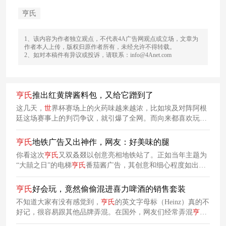
亨氏
1、该内容为作者独立观点，不代表4A广告网观点或立场，文章为
作者本人上传，版权归原作者所有，未经允许不得转载。
2、如对本稿件有异议或投诉，请联系：info@4Anet.com
亨
氏
推出红黄牌酱料包，又给它蹭到了
这几天，
世
界杯赛场上的火药味越来越浓，比如埃及对阵阿根
廷这场赛事上的判罚争议，就引爆了全网。而向来都喜欢玩借
势营销的
亨
氏
，则立刻蹭热度，推出了“红黄牌”酱料包。
亨
氏
地铁广告又出神作，网友：好美味的腿
你看这次
亨
氏
又双叒叕以创意亮相地铁站了。正如当年主题为
“大囍之日”的电梯
亨
氏
番茄酱广告，其创意和细心程度如出一
辙地叫人好评。
亨
氏
好会玩，竟然偷偷混进喜力啤酒的销售套装
不知道大家有没有感觉到，
亨
氏
的英文字母标（Heinz）真的不
好记，很容易跟其他品牌弄混。在国外，网友们经常弄混
亨
氏
和喜力啤酒（Heineken）。于是，
亨
氏
灵机一动，决定偷偷“伪