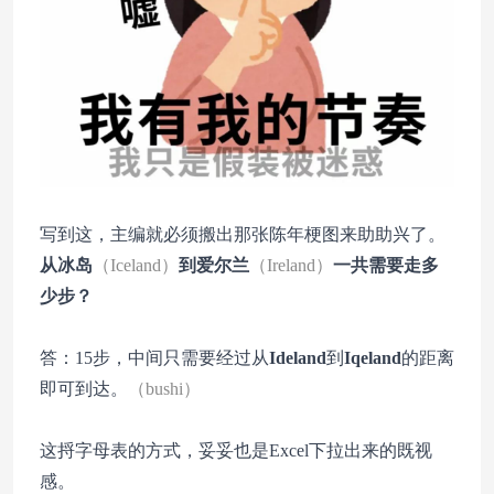
写到这，主编就必须搬出那张陈年梗图来助助兴了。
从冰岛
（Iceland）
到爱尔兰
（Ireland）
一共需要走多
少步？
答：15步，中间只需要经过从
Ideland
到
Iqeland
的距离
即可到达。
（bushi）
这捋字母表的方式，妥妥也是Excel下拉出来的既视
感。