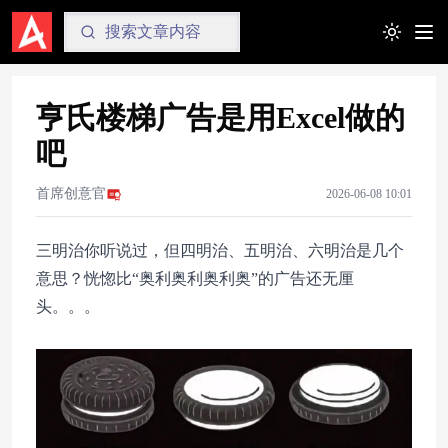
Toggle t
亨氏楼梯广告是用Excel做的
吧
首席创意官
2026-06-08 10:01
三明治你听说过，但四明治、五明治、六明治是几个
意思？恍惚比“奥利奥利奥利奥”的广告还无厘
头。。。