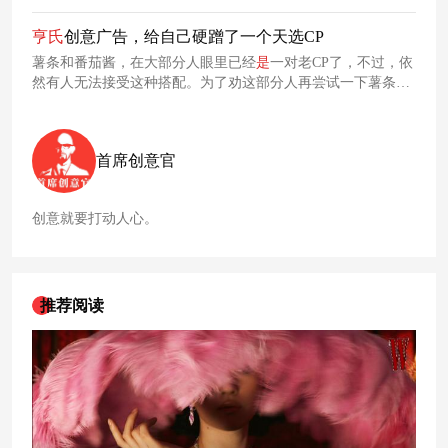
投放的一则广告以天才般的脑洞创意，将番茄酱产品跟全运会
的各种运动项目联系在一起，这则创意直接爆火出圈了。
亨
氏
创意广告，给自己硬蹭了一个天选CP
薯条和番茄酱，在大部分人眼里已经
是
一对老CP了，不过，依
然有人无法接受这种搭配。为了劝这部分人再尝试一下薯条蘸
亨
氏
番茄酱的吃法，
亨
氏
制作了一支创意短片，以幽默感满满
地方式证明其产品跟薯条
是
命中注定的天选搭子。
首席创意官
创意就要打动人心。
推荐阅读