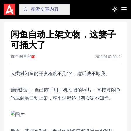
Toggle t
闲鱼自动上架文物，这篓子
可捅大了
首席创意官
2026-06-05 09:12
人类对闲鱼的开发程度不足1%，这话诚不欺我。
谁能想到，自己随手用手机拍摄的照片，直接被闲鱼
当成商品自动上架，整个过程还只有卖家不知情。
最近，某网友发现，自己的闲鱼突然弹出一个对话