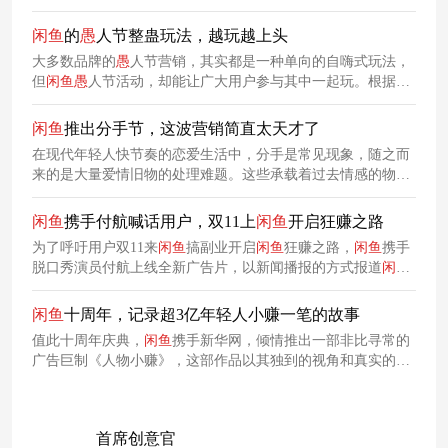
果转头就成大文豪了。在此逻辑下，
闲
鱼
不仅卖商品，更在售
卖参与一场文化实验的门票。
闲
鱼
的
愚
人节整蛊玩法，越玩越上头
大多数品牌的
愚
人节营销，其实都是一种单向的自嗨式玩法，
但
闲
鱼
愚
人节活动，却能让广大用户参与其中一起玩。根据活
动规则，用户在
闲
鱼
上可选择虚拟礼物生成整蛊链接发给朋
友，同时，
闲
鱼
还发起了整蛊排行榜，整蛊者和被整蛊者都有
闲
鱼
推出分手节，这波营销简直太天才了
机会通过参与活动获得红包奖励。
在现代年轻人快节奏的恋爱生活中，分手是常见现象，随之而
来的是大量爱情旧物的处理难题。这些承载着过去情感的物
品，留着可能徒增烦恼，扔掉又觉得浪费。
闲
鱼
敏锐地捕捉到
这一痛点，在情人节结束之际，特别打造了一个独特的“215分
闲
鱼
携手付航喊话用户，双11上
闲
鱼
开启狂赚之路
手节”。
为了呼吁用户双11来
闲
鱼
搞副业开启
闲
鱼
狂赚之路，
闲
鱼
携手
脱口秀演员付航上线全新广告片，以新闻播报的方式报道
闲
鱼
狂赚钱头条，直观呈现用户在
闲
鱼
上搞副业狂赚钱的故事。
闲
鱼
十周年，记录超3亿年轻人小赚一笔的故事
值此十周年庆典，
闲
鱼
携手新华网，倾情推出一部非比寻常的
广告巨制《人物小赚》，这部作品以其独到的视角和真实的故
事，记录了超过三亿年轻人在
闲
鱼
上点点滴滴累积财富与梦想
的历程，向在
闲
鱼
上以智取胜、精彩生活的年轻人们致敬。
首席创意官