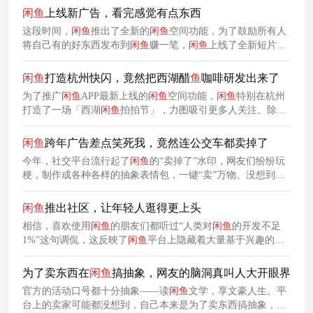
闲
鱼
上线新广告，看完感觉有点东西
这段时间，
闲
鱼
推出了全新的
闲
鱼
空间功能，为了鼓励所有人
将自己有的好东西发布到
闲
鱼
赚一笔，
闲
鱼
上线了全新短片
《有点东西在身上》，以充满人文温度与生活洞察的表达，串
联起人们生活中各类有用的事物，力图拓宽品牌的业务边界与
闲
鱼
打造杭州快闪，竟然把西湖醋
鱼
咖啡研发出来了
受众范围，进一步扩大品牌的用户基数。
为了推广
闲
鱼
APP最新上线的
闲
鱼
空间功能，
闲
鱼
特别在杭州
打造了一场「西湖
闲
鱼
拍拍节」，力图吸引更多人关注。除了
西湖醋
鱼
咖啡，还有巨型
闲
鱼
鱼
缸、
闲
鱼
日报、文创小物和限
量游船等沉浸式布置，让整个快闪活动变成了一场可逛、可
闲
鱼
跨年广告差点笑死我，竟然连公交车都卖掉了
玩、可拍照、可分享的线下体验。
今年，社交平台流行起了
闲
鱼
的“卖掉了”水印，网友们纷纷玩
梗，制作成各种各样的抽象表情包，一键“卖”万物。没想到，
品牌官方的抽象程度比网友更甚一筹，为了打广告，竟然连公
交车都卖掉了。
闲
鱼
推出社区，让年轻人逛得更上头
相信，喜欢使用
闲
鱼
的朋友们都听过“人类对
闲
鱼
的开发不足
1%”这句调侃，这反映了
闲
鱼
平台上隐藏着大量基于兴趣的细
分需求。基于此，
闲
鱼
全新推出兴趣消费社区“
鱼
鲤鱼鲤”，鼓
励用户加入同好圈层，让平台从工具属性向社交属性延伸。
为了卖东西在
闲
鱼
搞抽象，网友的脑洞真叫人大开眼界
官方的活动口号都十分抽象——读
闲
鱼
文学，享文豪人生。平
台上的卖家可能都没想到，自己本来是为了卖东西搞抽象，结