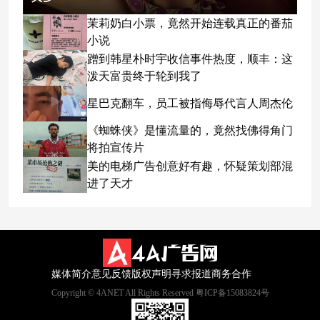
茉莉奶白小票，竟然开始连载真正的番茄
小说
蹭到韩星朴时宇收信事件热度，顺丰：这
泼天富贵终于轮到我了
星巴克翻车，员工被指侮辱代言人周杰伦
《蜘蛛侠》是懂流量的，竟然找佛得角门
将拍宣传片
美的电梯广告创意好有趣，怀疑策划部混
进了天才
媒体简介
意见反馈
版权声明
寻求报道
商务合作
Copyright © 4ANET All Rights Reserved 粤ICP备15083824号