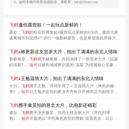
2、如对本稿件有异议或投诉，请联系：info@4Anet.com
飞
鹤
邀你露营啦！一起玩点新鲜的！
最近，
飞
鹤
奶粉在官博发起#露营玩点新鲜的#活动，邀请大家
逃离城市到北纬47°进行一场新鲜露营，也是希望借此带领大家
一同溯源
飞
鹤
奶源。
飞
鹤
x林更新这支贺岁大片，拍出了满满的东北人情味
新春将至，
飞
鹤
携手林更新，共同演绎了一部贺岁大片《回家
的冻梨》。
短片
以极具地域辨识度的“冻梨”为情感核心意象，
把返乡、家庭矛盾、在外打拼的艰辛与故土治愈等现实议题，
浓缩在一个普通东北家庭的春节故事里。
飞
鹤
x王勉温情大片，拍出了满满的东北人情味
今日，
飞
鹤
携手王勉，共同呈现了一支温情大片《烤肉的秘
密》，
短片
以王勉决定回到家乡齐齐哈尔开烤肉店为剧情主
线，从东北家庭日常，再到烤肉老店传授生意经，齐齐哈尔的
烟火人情味在
短片
中逐渐彰显，再次强化了
飞
鹤
“63 年扎根黑
飞
鹤
携手秦昊拍的悬念大片，比电影还精彩
土”的地域属性。
最近，
飞
鹤
携手演员秦昊，共同上线全新大片《寻找刘博
魁》。
短片
开篇便以“寻找角色原型刘博魁”设置悬念，以公路
片式的叙事结构避开
广告
的生硬感，让观众跟随秦昊的脚步，