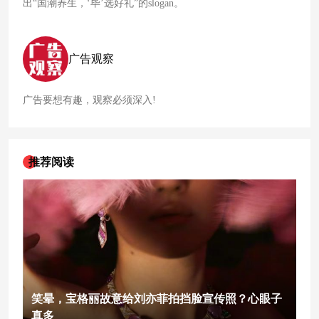
出“国潮养生，‘毕’选好礼”的slogan。
广告观察
广告要想有趣，观察必须深入!
推荐阅读
笑晕，宝格丽故意给刘亦菲拍挡脸宣传照？心眼子
真多