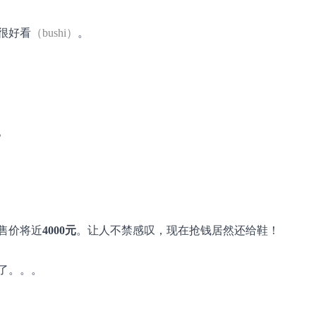
很好看
（bushi）
。
。
售价将近
4000元
。让人不禁感叹，现在抢钱居然还给鞋！
了。。。