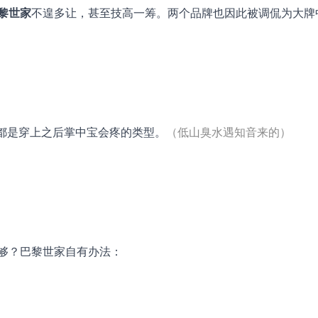
黎世家
不遑多让，甚至技高一筹。两个品牌也因此被调侃为大牌
，都是穿上之后掌中宝会疼的类型。
（低山臭水遇知音来的）
够？巴黎世家自有办法：