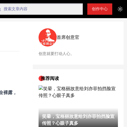
创作中心
Tog
首席创意官
创意就要打动人心。
推荐阅读
全裸露，
笑晕，宝格丽故意给刘亦菲拍挡脸宣
传照？心眼子真多