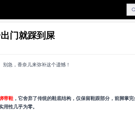
一出门就踩到屎
。别急，香奈儿来弥补这个遗憾！
绑带鞋
，它舍弃了传统的鞋底结构，仅保留鞋跟部分，前脚掌完
实用性几乎为零。