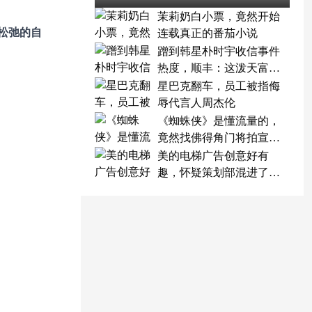
茉莉奶白小票，竟然开始
松弛的自
连载真正的番茄小说
蹭到韩星朴时宇收信事件
热度，顺丰：这泼天富贵
终于轮到我了
星巴克翻车，员工被指侮
辱代言人周杰伦
《蜘蛛侠》是懂流量的，
竟然找佛得角门将拍宣传
片
美的电梯广告创意好有
趣，怀疑策划部混进了天
才