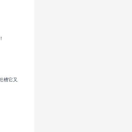
！
吐槽它又