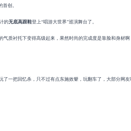
的首创。
t设计的
无底高跟鞋
登上“唱游大世界”巡演舞台了。
的气质衬托下变得高级起来，果然时尚的完成度是靠脸和身材啊
玩了一把回忆杀，只不过有点东施效颦，玩翻车了，大部分网友