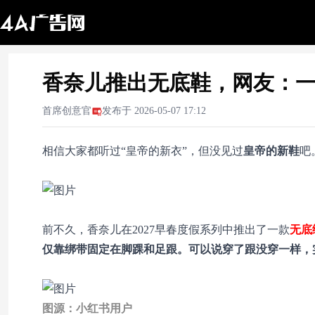
香奈儿推出无底鞋，网友：
首席创意官
发布于
2026-05-07 17:12
相信大家都听过“皇帝的新衣”，但没见过
皇帝的新鞋
吧
前不久，香奈儿在2027早春度假系列中推出了一款
无底
仅靠绑带固定在脚踝和足跟。可以说穿了跟没穿一样，
图源：小红书用户