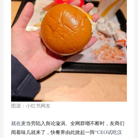
图源：小红书网友
当劳陷入舆论漩涡、全网群嘲不断时，友商们
就在麦
闻着味儿就来了，快餐界由此掀起一阵
“CEO试吃汉