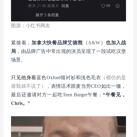
图源：小红书网友
紧接着，
加拿大快餐品牌艾德熊
（A&W）
也加入战
局
，由品牌广告中常出现的演员呈现了一段试吃汉堡
场景。
只见他身着
蓝色Oxford领衬衫和浅色毛衣
（模仿的是
谁我就不说了）
，表情话术跟麦当劳CEO如出一辙，
最后还邀请对方一起吃
Teen Burger午餐：
“午餐见，
Chris。”