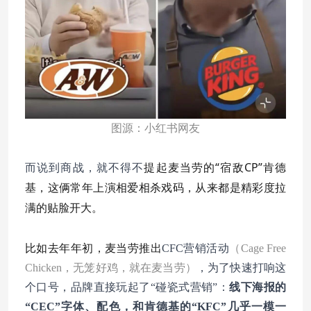
图源：小红书网友
提起麦当劳的“宿敌CP”肯德
而说到商战，就不得不
基，这俩常年上演相爱相杀戏码，从来都是精彩度拉
满的贴脸开大。
比如去年年初，麦当劳推出
CFC营销活动
（Cage Free
Chicken，无笼好鸡，就在麦当劳）
，为了快速打响这
个口号，品牌直接玩起了
“碰瓷式营销”：
线下海报的
“CEC”字体、配色，和肯德基的“KFC”几乎一模一