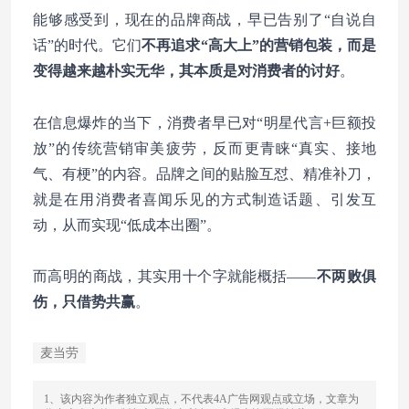
能够感受到，现在的品牌商战，早已告别了“自说自
话”的时代。它们
不再追求“高大上”的营销包装，而是
变得越来越朴实无华，其本质是对消费者的讨好
。
在信息爆炸的当下，消费者早已对“明星代言+巨额投
放”的传统营销审美疲劳，反而更青睐“真实、接地
气、有梗”的内容。品牌之间的贴脸互怼、精准补刀，
就是在用消费者喜闻乐见的方式制造话题、引发互
动，从而实现“低成本出圈”。
而高明的商战，其实用十个字就能概括——
不两败俱
伤，只借势共赢
。
麦当劳
1、该内容为作者独立观点，不代表4A广告网观点或立场，文章为