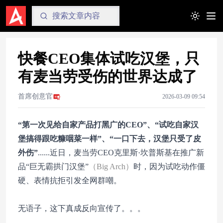
Toggle t
快餐CEO集体试吃汉堡，只
有麦当劳受伤的世界达成了
首席创意官
2026-03-09 09:54
“第一次见给自家产品打黑广的CEO”、“试吃自家汉
堡搞得跟吃糠咽菜一样”、“一口下去，汉堡只受了皮
外伤”
......近日，麦当劳CEO克里斯·坎普斯基在推广新
品“巨无霸拱门汉堡”
（Big Arch）
时，因为试吃动作僵
硬、表情抗拒引发全网群嘲。
无语子，这下真成反向宣传了。。。