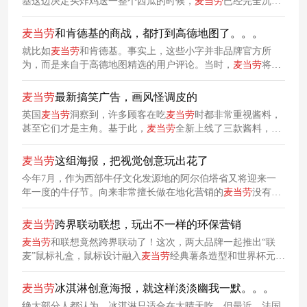
基这边决定买炸鸡送一整个西瓜的时候，
麦当劳
已经完全沉浸
在自己的艺术里，从薯条二重奏到四重奏再到八重奏，一直不
断加码，最近甚至还推出了薯条十二重奏。。。
麦当劳
和肯德基的商战，都打到高德地图了。。。
就比如
麦当劳
和肯德基。事实上，这些小字并非品牌官方所
为，而是来自于高德地图精选的用户评论。当时，
麦当劳
将一
直以来现场手工裹粉的麦辣鸡翅，改为预制半成品统一复炸。
从此，网友们记住了这对欢喜冤家，肯德基和
麦当劳
的世纪商
麦当劳
最新搞笑广告，画风怪调皮的
战也成为了业内的一段“美谈”。
英国
麦当劳
洞察到，许多顾客在吃
麦当劳
时都非常重视酱料，
甚至它们才是主角。基于此，
麦当劳
全新上线了三款酱料，并
制作了一支幽默搞笑的短片，诙谐彰显酱料的地位。
麦当劳
这组海报，把视觉创意玩出花了
今年7月，作为西部牛仔文化发源地的阿尔伯塔省又将迎来一
年一度的牛仔节。向来非常擅长做在地化营销的
麦当劳
没有错
过这波机会，上线了一组全新创意海报，力图将其品牌融入到
节日氛围中。
麦当劳
跨界联动联想，玩出不一样的环保营销
麦当劳
和联想竟然跨界联动了！这次，两大品牌一起推出“联
麦”鼠标礼盒，鼠标设计融入
麦当劳
经典薯条造型和世界杯元
素，搭配绿色球场鼠标垫，兼具实用性和环保意义，玩出不一
样的环保营销。
麦当劳
冰淇淋创意海报，就这样淡淡幽我一默。。。
绝大部分人都认为，冰淇淋只适合在大晴天吃。但最近，法国