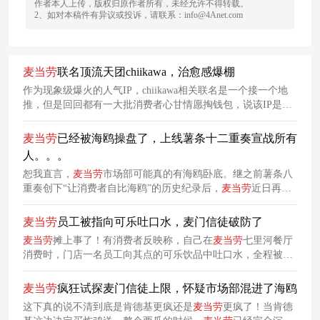
作者本人上传，版权归原作者所有，未经允许不得转载。
2、如对本稿件有异议或投诉，请联系：info@4Anet.com
麦当劳
联名顶流天团chiikawa，治愈感爆棚
作为现象级爆火的人气IP，chiikawa相关联名是一个接一个地
推，但是回回都有一大批消费者心甘情愿掏钱包，说该IP是二
次元顶流也不为过。捕捉到这一超级IP的商业价值后，
麦当劳
强势出手，与chiikawa发起了限时联动。
麦当劳
已经被海鸥操盘了，上线薯条十二重奏宣战所有
人。。。
恕我直言，
麦当劳
市场部可能真的有海鸥卧底。继之前薯条八
重奏创下“让消费者自比海鸥”的历史纪录后，
麦当劳
近日再次
突破人类认知边界，正式推出薯条十二重奏。图源：小红书网
友还有网友直接用ai帮
麦当劳
做出了下一步营销方案，薯条120
麦当劳
员工被指向可乐吐口水，麦门信徒破防了
重奏，彻底疯狂啊家人们。
麦当劳
摊上事了！有消费者反映称，自己在
麦当劳
七里河餐厅
消费时，门店一名员工向其点的可乐饮品中吐口水，全程被店
内监控记录，事件仍在处理中。虽然目前调查结果没出来，但
看完监控视频的网友们已经绷不住了。
麦当劳
疯狂试探麦门信徒上限，怀疑市场部混进了海鸥
这下真的说不清到底是肯德基更疯还是
麦当劳
更疯了！当肯德