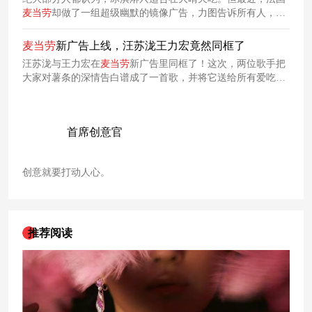
麦当劳
却做了一组超级幽默的镜像广告，力图告诉所有人，任
何场景下都适合吃
麦当劳
冰淇淋。
麦当劳
新广告上线，汪苏泷王力宏竟然同框了
汪苏泷与王力宏在
麦当劳
新广告里同框了！这次，两位歌手把
大家对薯条的深情告白谱成了一首歌，并将它送给所有爱吃薯
条的人。整首歌曲轻松洗脑，用音乐化、娱乐化的方式把吃薯
条的快乐放大，趣味十足！
首席创意官
创意就要打动人心。
推荐阅读