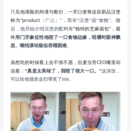
见他满脸的拘谨与敷衍，一开口便将这款新品汉堡
只
称为“product
（产品）
”，而非“汉堡”或“食物”。随
“独特的芝麻面包”，最
后，他开始介绍汉堡的配料有
终
用门牙象征性地咬了一口食物边缘，咀嚼时眼神飘
忽、喉结滚动疑似吞咽困难
。
虽然吃的时候看上去不情不愿，但麦当劳CEO嘴里却
说着：
“真是太美味了，我咬了很大一口。”
这演技，
可以给他颁发金扫帚奖了hhh。