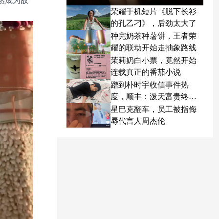
然成为故
荣耀手机短片《脱下长衫
的孔乙刁》，后劲太大了
种完奶茶种薯饼，王者荣
耀的联动开始走抽象路线
茉莉奶白小票，竟然开始
连载真正的番茄小说
蹭到朴时宇收信事件热
度，顺丰：泼天富贵终于
轮到我了
星巴克翻车，员工被指侮
辱代言人周杰伦