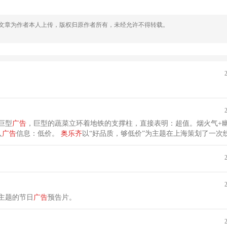
，文章为作者本人上传，版权归原作者所有，未经允许不得转载。
巨型
广告
，巨型的蔬菜立环着地铁的支撑柱，直接表明：超值。烟火气+
入
广告
信息：低价。
奥
乐
齐
以“好品质，够低价”为主题在上海策划了一次
主题的节日
广告
预告片。