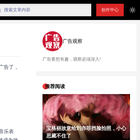
创作中心
Tog
广告观察
广告要想有趣，观察必须深入!
广告了，
推荐阅读
宝格丽故意给刘亦菲挡脸拍照，小心
音乐表
思藏不住了