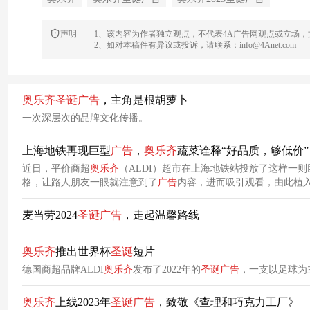
声明
1、该内容为作者独立观点，不代表4A广告网观点或立场
2、如对本稿件有异议或投诉，请联系：info@4Anet.com
奥
乐
齐
圣诞
广告
，主角是根胡萝卜
一次深层次的品牌文化传播。
上海地铁再现巨型
广告
，
奥
乐
齐
蔬菜诠释“好品质，够低价”
近日，平价商超
奥
乐
齐
（ALDI）超市在上海地铁站投放了这样一则
格，让路人朋友一眼就注意到了
广告
内容，进而吸引观看，由此植
原来，这则地铁
广告
是为上海
奥
乐
齐
圣诞
活动预热。
麦当劳2024
圣诞
广告
，走起温馨路线
奥
乐
齐
推出世界杯
圣诞
短片
德国商超品牌ALDI
奥
乐
齐
发布了2022年的
圣诞
广告
，一支以足球为
奥
乐
齐
上线2023年
圣诞
广告
，致敬《查理和巧克力工厂》