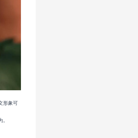
文形象可
为。