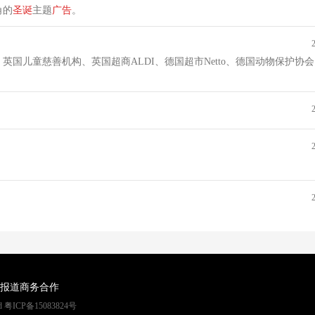
角的
圣诞
主题
广告
。
国儿童慈善机构、英国超商ALDI、德国超市Netto、德国动物保护协
报道
商务合作
rved 粤ICP备15083824号