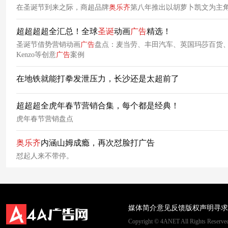
在圣诞节到来之际，商超品牌
奥
乐
齐
第八年推出以胡萝卜凯文为主
超超超超全汇总！全球
圣诞
动画
广告
精选！
圣诞节借势营销动画
广告
盘点：麦当劳、丰田汽车、英国玛莎百货、英
Kenzo等创意
广告
案例
在地铁就能打拳发泄压力，长沙还是太超前了
超超超全虎年春节营销合集，每个都是经典！
虎年春节营销盘点
奥
乐
齐
内涵山姆成瘾，再次怼脸打广告
怼起人来不带停。
媒体简介
意见反馈
版权声明
寻求
Copyright © 4ANET All Rights Rese