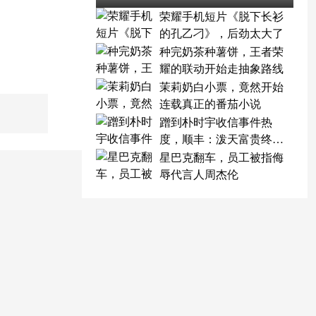
荣耀手机短片《脱下长衫
的孔乙刁》，后劲太大了
种完奶茶种薯饼，王者荣
耀的联动开始走抽象路线
茉莉奶白小票，竟然开始
连载真正的番茄小说
蹭到朴时宇收信事件热
度，顺丰：泼天富贵终于
轮到我了
星巴克翻车，员工被指侮
辱代言人周杰伦