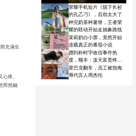
荣耀手机短片《脱下长衫
的孔乙刁》，后劲太大了
种完奶茶种薯饼，王者荣
耀的联动开始走抽象路线
茉莉奶白小票，竟然开始
连载真正的番茄小说
，用充满生
蹭到朴时宇收信事件热
度，顺丰：泼天富贵终于
轮到我了
星巴克翻车，员工被指侮
辱代言人周杰伦
又心疼。
然而然融