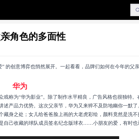
父亲角色的多面性
爱” 的创意博弈也悄然展开。一起看看，品牌们如何在今年的父
华为
众戏称为“华为影业”。除了制作水平精良，广告风格也很独特。
讲述产品力优势。这次父亲节，华为又来猝不及防地幽你一默了
个藏身之处；女儿给爸爸脸上画的大老虎彩绘，颜料竟然是洗不
是自己收藏的球队成员签名纪念版球衣……小朋友的爱，有时也