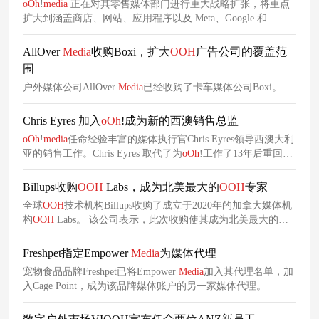
oOh
!
media
正在对其零售媒体部门进行重大战略扩张，将重点
扩大到涵盖商店、网站、应用程序以及 Meta、Google 和
oOh
!
media
等非平台渠道的零售商资产的销售代表。
AllOver
Media
收购Boxi，扩大
OOH
广告公司的覆盖范
围
户外媒体公司AllOver
Media
已经收购了卡车媒体公司Boxi。
Chris Eyres 加入
oOh
!成为新的西澳销售总监
oOh
!
media
任命经验丰富的媒体执行官Chris Eyres领导西澳大利
亚的销售工作。Chris Eyres 取代了为
oOh
!工作了13年后重回
Media
Tonic媒体代理
业务
的Mark Treasure。
Billups收购
OOH
Labs，成为北美最大的
OOH
专家
全球
OOH
技术机构Billups收购了成立于2020年的加拿大媒体机
构
OOH
Labs。 该公司表示，此次收购使其成为北美最大的独
立
OOH
专家。
Freshpet指定Empower
Media
为媒体代理
宠物食品品牌Freshpet已将Empower
Media
加入其代理名单，加
入Cage Point，成为该品牌媒体账户的另一家媒体代理。