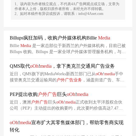
1、该内容为作者独立观点，不代表4A广告网观点或立场，文章为
作者本人上传，版权归原作者所有，未经允许不得转载。
2、如对本稿件有异议或投诉，请联系：info@4Anet.com
Billups疯狂加码，收购户外媒体机构Billie
Media
Billie
Media
是一家总部位于新西兰的户外媒体机构，目前已被
Billups 收购。Billups 是一家全球户外媒体管理服务机构，与广
告商和机构合作，通过分析平台提高媒体绩效。Billie
MediaBillie
Media
的客户作品包括 Prime Video 的《男孩们》和
QMS取代
oOh
!
media
，拿下奥克兰交通局广告业务
《精灵旅社》、Go See、Boring Oat Milk 和 Silver Fern
近日，QMS旗下的MediaWorks新西兰部门已从
oOh
!
media
手中
Farms。Billie
Media
于 2021 年在奥克兰成立，投资于澳大利亚
接管奥克兰交通运输局的
户外广告
业务
，涵盖街道广告、车载
和新西兰的户外媒体解决方案。此次收购将 Billups 的全套户外
媒体、交通枢纽广告和广告牌这四项
户外广告
资产，此次的合
解决方案和服务引入澳新银行市场。
作将进一步巩固该机构与奥克兰交通局过去10年的合作关系。
PEP提出收购
户外广告
巨头
oOh
!
media
近日，澳洲
户外广告
巨头
oOh
!
media
正式收到太平洋股权合伙
公司（PEP）主动提出的收购要约，此次要约价值高达7.47亿
美元，拟以每股1.40美元的现金价格完成对该公司的全面收
购，这一举措也引发了营销行业及资本市场对户外媒体赛道整
oOh
!
media
宣布扩大其零售媒体部门，帮助零售商实现
合趋势的广泛关注。
转化