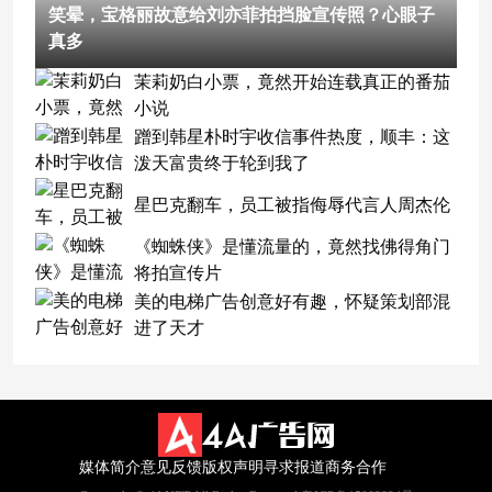
笑晕，宝格丽故意给刘亦菲拍挡脸宣传照？心眼子
真多
茉莉奶白小票，竟然开始连载真正的番茄
小说
蹭到韩星朴时宇收信事件热度，顺丰：这
泼天富贵终于轮到我了
星巴克翻车，员工被指侮辱代言人周杰伦
《蜘蛛侠》是懂流量的，竟然找佛得角门
将拍宣传片
美的电梯广告创意好有趣，怀疑策划部混
进了天才
媒体简介
意见反馈
版权声明
寻求报道
商务合作