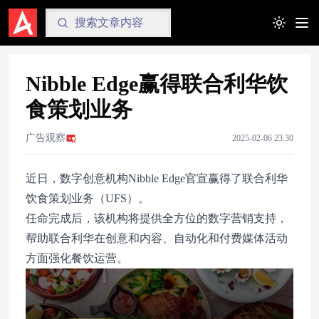
Toggle t
Nibble Edge赢得联合利华饮
食策划业务
广告观察
2025-02-06 23:30
近日，数字创意机构Nibble Edge官宣赢得了联合利华
饮食策划业务（UFS）。
任命完成后，该机构将提供全方位的数字营销支持，
帮助联合利华在创意和内容、自动化和付费媒体活动
方面强化餐饮运营。