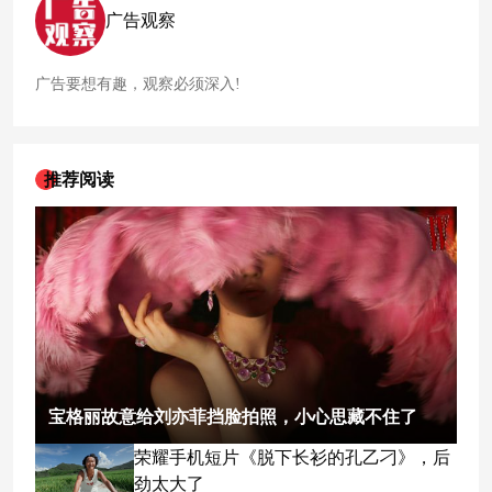
广告观察
广告要想有趣，观察必须深入!
推荐阅读
宝格丽故意给刘亦菲挡脸拍照，小心思藏不住了
荣耀手机短片《脱下长衫的孔乙刁》，后
劲太大了