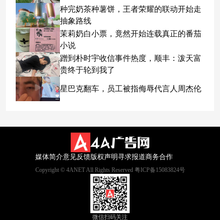
种完奶茶种薯饼，王者荣耀的联动开始走
抽象路线
茉莉奶白小票，竟然开始连载真正的番茄
小说
蹭到朴时宇收信事件热度，顺丰：泼天富
贵终于轮到我了
星巴克翻车，员工被指侮辱代言人周杰伦
媒体简介
意见反馈
版权声明
寻求报道
商务合作
Copyright © 4ANET All Rights Reserved 粤ICP备15083824号
微信扫码关注