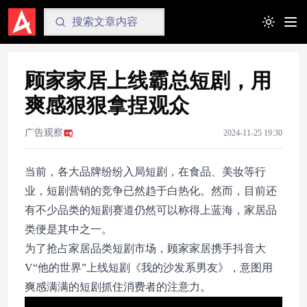
Toggle t
顾家家居上线霸总短剧，用
爽感狠狠拿捏观众
广告观察
2024-11-25 19:30
当前，各大品牌纷纷入局短剧，在食品、美妆等行
业，短剧营销的竞争已然趋于白热化。然而，目前还
有不少品类的短剧赛道仍然可以称得上蓝海，家居品
类便是其中之一。
为了抢占家居品类短剧市场，顾家家居携手抖音大
V“他的世界”上线短剧《我的沙发系男友》，意图用
爽感满满的短剧抓住消费者的注意力。