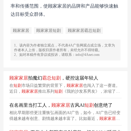
率和传播范围，使顾家家居的品牌和产品能够快速触
达目标受众群体。
顾家家居
顾家家居短剧
顾家家居霸总短剧
1、该内容为作者独立观点，不代表4A广告网观点或立场，文章为
作者本人上传，版权归原作者所有，未经允许不得转载。
2、如对本稿件有异议或投诉，请联系：info@4Anet.com
顾家
家居
拍魔幻
霸
总
短剧
，硬控这届年轻人
在
短剧
市场日益繁荣的背景下，
顾家
家居
也闯入了这一赛道。
近日，
顾家
家居
推出系列
短剧
《我的沙发系男友》，浓缩了逆
袭、甜宠、奇幻、职场、商战等热门元素，全6集已在账抖音
剧场账号@她的世界 更新完结。
在名画里当打工人，
顾家
家居
古风AI
短剧
创意绝了
相比早期那些更注重恢弘画面的AI广告，如今，AI广告已经变
得越来越有创意、剧情越来越丰富了。比如最近，
顾家
家居
就
推出了一个古风AI广告《韩
总
的618夜宴》，通过AI技术复刻
古画质感，让现代打工人小顾穿越进画中协助筹备宴席，让观