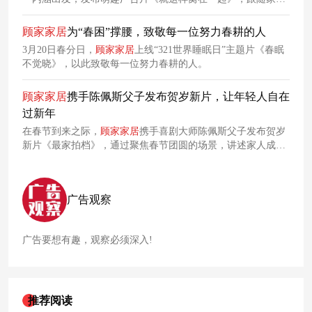
喵星人和汪星人的视角，展现整家定制后，一家人窝在一起的
幸福生活，旨在通过萌趣温馨的方式展现家的温暖与亲密无
顾家
家居
为“春困”撑腰，致敬每一位努力春耕的人
间。
3月20日春分日，
顾家
家居
上线“321世界睡眠日”主题片《春眠
不觉晓》，以此致敬每一位努力春耕的人。
顾家
家居
携手陈佩斯父子发布贺岁新片，让年轻人自在
过新年
在春节到来之际，
顾家
家居
携手喜剧大师陈佩斯父子发布贺岁
新片《最家拍档》，通过聚焦春节团圆的场景，讲述家人成为
最家拍档、自在过新年的故事。
广告观察
广告要想有趣，观察必须深入!
推荐阅读