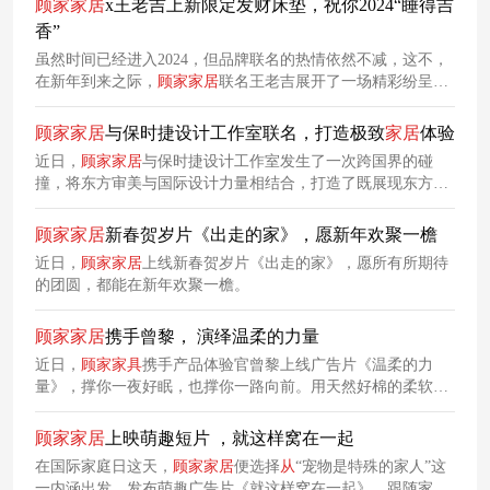
顾家
家居
x王老吉上新限定发财床垫，祝你2024“睡得吉
众在轻松幽默的氛围中深刻记住品牌信息。
香”
虽然时间已经进入2024，但品牌联名的热情依然不减，这不，
在新年到来之际，
顾家
家居
联名王老吉展开了一场精彩纷呈的
创意营销。
顾家
家居
与保时捷设计工作室联名，打造极致
家居
体验
近日，
顾家
家居
与保时捷设计工作室发生了一次跨国界的碰
撞，将东方审美与国际设计力量相结合，打造了既展现东方文
化韵味又不失国际视野的高端
家居
产品系列“心驰旷野”
家居
系
列产品。基于核心理念的高度契合，以及对卓越品质的共同追
顾家
家居
新春贺岁片《出走的家》，愿新年欢聚一檐
求，
顾家
家居
在2023年4月正式官宣与保时捷设计工作室开启
近日，
顾家
家居
上线新春贺岁片《出走的家》，愿所有所期待
长期合作，携手打造具有国际性设计视野与品质水准的高端
家
的团圆，都能在新年欢聚一檐。
居
，让用户在方寸之间的
家居
中，亦能体会心驰旷野的人生境
界。
顾家
家居
携手曾黎， 演绎温柔的力量
近日，
顾家
家具
携手产品体验官曾黎上线广告片《温柔的力
量》，撑你一夜好眠，也撑你一路向前。用天然好棉的柔软，
编织成温柔的力量。
顾家
家居
上映萌趣短片 ，就这样窝在一起
在国际家庭日这天，
顾家
家居
便选择
从
“宠物是特殊的家人”这
一内涵出发，发布萌趣广告片《就这样窝在一起》，跟随家中