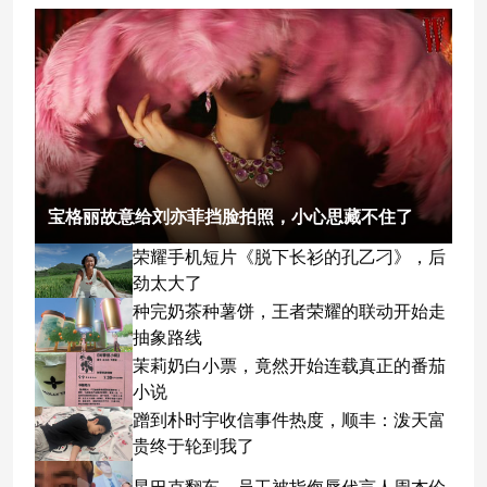
宝格丽故意给刘亦菲挡脸拍照，小心思藏不住了
荣耀手机短片《脱下长衫的孔乙刁》，后
劲太大了
种完奶茶种薯饼，王者荣耀的联动开始走
抽象路线
茉莉奶白小票，竟然开始连载真正的番茄
小说
蹭到朴时宇收信事件热度，顺丰：泼天富
贵终于轮到我了