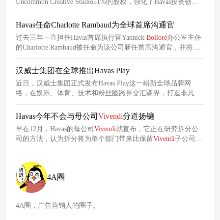
Uncommon Creative Studio51%的股权，强化了Havas投资创意
以开发有意义的品牌的长期承诺
Havas任命Charlotte Rambaud为全球首席沟通官
过去三年一直担任Havas首席执行官Yannick
Bolloré
办公室主任
的Charlotte Rambaud被任命为该公司新任首席沟通官，并将成
为执行委员会成员，立即生效。
汉威士集团在全球推出Havas Play
近日，汉威士集团正式发布Havas Play这一崭新全球品牌网
络，在娱乐、体育、技术和粉丝圈跨界交汇疆界，打造非凡意
义的体验，赢得消费者关注并创造持久商业影响。
Havas今年不会与母公司
Vivendi
分道扬镳
早在12月，Havas的母公司
Vivendi
就宣布，它正在研究拆分公
司的方法，认为拆分将为单个部门带来比保留
Vivendi
子公司更
大的价值。去年12月，当该
计划
被披露时，该公司谈到了拆分
为三个不同的实体。在这两种情况下，Havas和其他部门都将再
次成为独立的上市公司。现在，该公司提出了对
Vivendi
进行
4A圈
“部分拆分”的想法。但母公司
Vivendi
，减去这些子公司，将保
持“原样”，仍在公开交易，“保持其支持子公司转型和扩张的作
用，并继续积极管理其投资。”
4A圈，广告营销人的圈子。