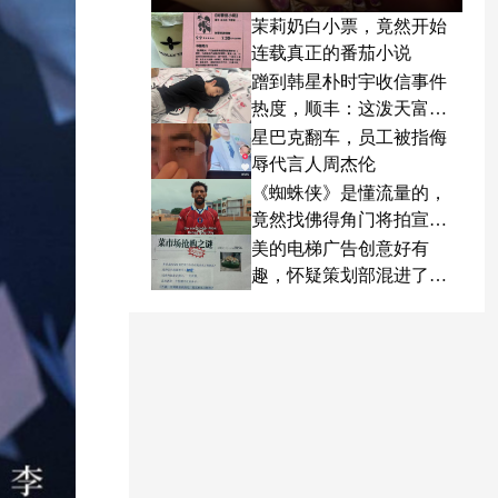
茉莉奶白小票，竟然开始
连载真正的番茄小说
蹭到韩星朴时宇收信事件
热度，顺丰：这泼天富贵
终于轮到我了
星巴克翻车，员工被指侮
辱代言人周杰伦
《蜘蛛侠》是懂流量的，
竟然找佛得角门将拍宣传
片
美的电梯广告创意好有
趣，怀疑策划部混进了天
才