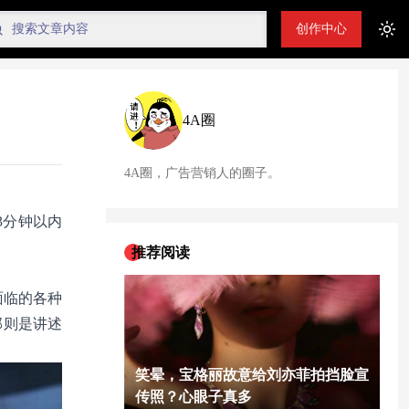
创作中心
Tog
4A圈
4A圈，广告营销人的圈子。
3分钟以内
推荐阅读
面临的各种
部则是讲述
笑晕，宝格丽故意给刘亦菲拍挡脸宣
传照？心眼子真多