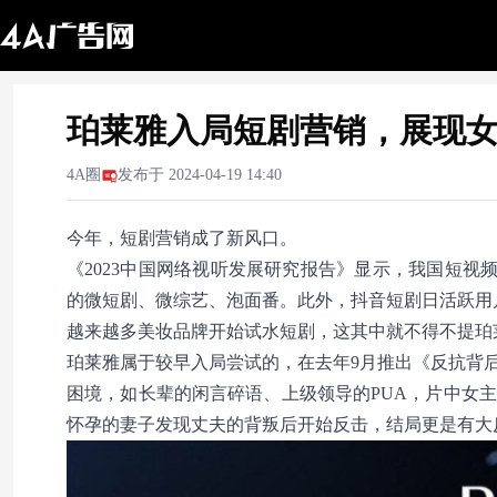
珀莱雅入局短剧营销，展现
4A圈
发布于
2024-04-19 14:40
今年，短剧营销成了新风口。
《2023中国网络视听发展研究报告》显示，我国短视频
的微短剧、微综艺、泡面番。此外，抖音短剧日活跃用户
越来越多美妆品牌开始试水短剧，这其中就不得不提珀
珀莱雅属于较早入局尝试的，在去年9月推出《反抗背
困境，如长辈的闲言碎语、上级领导的PUA，片中女
怀孕的妻子发现丈夫的背叛后开始反击，结局更是有大